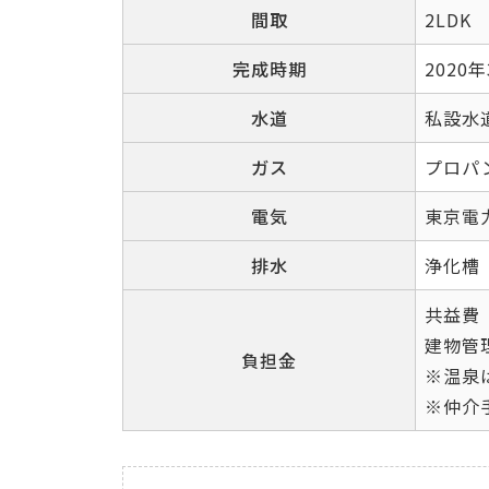
間取
2LDK
完成時期
2020
水道
私設水
ガス
プロパ
電気
東京電
排水
浄化槽
共益費
建物管
負担金
※温泉
※仲介