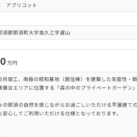
cot アプリコット
那須郡那須町大字高久乙字遅山
00
万円
0年3月竣工、南極の昭和基地（居住棟）を建築した気密性・
青葉台エリアに位置する「森の中のプライベートガーデン
々の那須の自然を感じながらお過ごしいただける平屋建ての
た安心してご利用いただける仕様となっております。