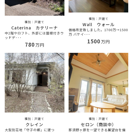
戸建て
戸建て
Wall ウォール
Caterina カテリーナ
価格改定致しました。1700万→1500
中2階やロフト、外部には屋根付きウ
万 バケイ･･･
ッドデ･･･
1500
万円
780
万円
戸建て
戸建て
クレイン
セロン（商談中）
大型別荘地「守子の郷」に建つ
那須野ヶ原を一望できる展望台を備