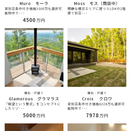
Muro モーラ
Moss モス（商談中）
貸別荘条件付き価格3500万も選択可
閑静な横沢エリアに建つ３LDKの2階
能物件で･･･
建て別荘･･･
4500
万円
戸建て
戸建て
Glamorous グラマラス
Croix クロワ
「眺望という贅沢」をコンセプトに
貸別荘条件付き価格6328万も選択可
したリゾ･･･
能物件で･･･
5000
7978
万円
万円