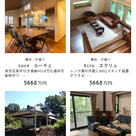
戸建て
戸建て
Luce ルーチェ
Ecru エクリュ
貸別荘条件付き価格4518万も選択可
レンガ調の外壁にBBQスタンド設置
能物件で･･･
ができる･･･
5668
5668
万円
万円