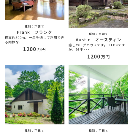
戸建て
Frank フランク
戸建て
標高約500m、一年を通して利用でき
Austin オースティン
る閑静な･･･
癒しのログハウスです。１LDKです
1200
万円
が、93平･･･
1200
万円
戸建て
戸建て