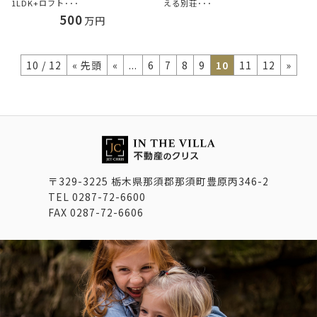
1LDK+ロフト･･･
える別荘･･･
500
万円
10 / 12
« 先頭
«
...
6
7
8
9
10
11
12
»
〒329-3225 栃木県那須郡那須町豊原丙346-2
TEL
0287-72-6600
FAX
0287-72-6606